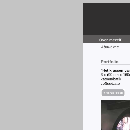
Portfolio
"Het krassen van
3 x (90 cm x 16
katoen/batik
cotton/batik