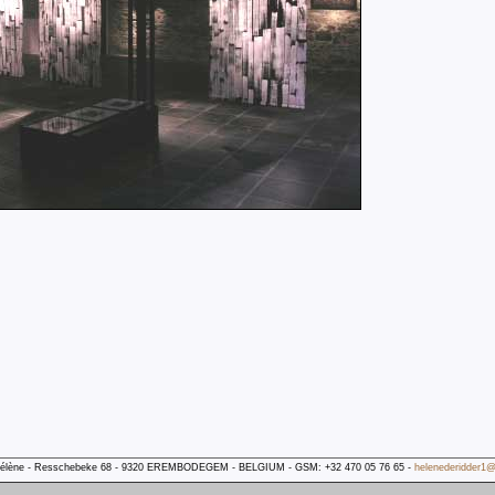
Hélène - Resschebeke 68 - 9320 EREMBODEGEM - BELGIUM - GSM: +32 470 05 76 65 -
helenederidder1